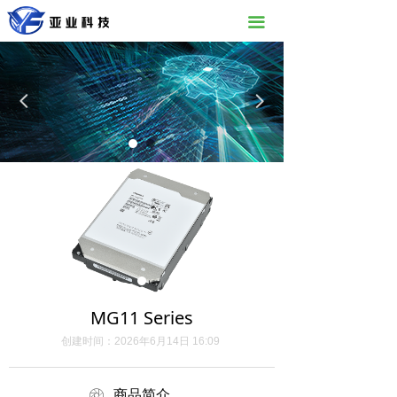
끀
넳
넲
MG11 Series
创建时间：
2026年6月14日
16:09
ꁵ
商品简介