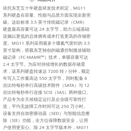
依托东芝五十年硬盘研发技术积淀，MG11
系列硬盘在容量、性能与品质方面实现全新突
破。这款标准 3.5 英寸传统磁记录（CMR）
硬盘最高容量可达 24 太字节，助力云端基础
设施以更低的总体拥有成本打造更高的存储密
度。MG11 系列采用最多十碟氦气密封的 3.5
英寸架构，搭载东芝独创的磁通控制微波辅助
磁记录（FC-MAMR™）技术，单碟容量可达
2.4 太字节。为应对持续增长的数据存储需
求，该系列硬盘转速达 7200 转 / 分钟，额定
年写入工作量高达 550 太字节，同时配备 6
吉比特每秒串行高级技术附件（SATA）与 12
吉比特每秒串行连接 SCSI（SAS）两种接口。
产品专为全天候稳定运行及企业级可靠性打
造，平均无故障工作时间可达 250 万小时。
设备支持自加密驱动器（SED）与智能信息擦
除（SIE）功能，全方位保障数据安全，让用
户使用更安心。除 24 太字节版本外，MG11